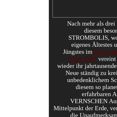
Nach mehr als drei
diesem beson
STROMBOLIS, wo 
eigenes Ältestes 
Jüngstes im
Paroxysm
März 2007
vereint
wieder ihr jahrtausend
Neue ständig zu kre
unbedenklichem Sc
diesem so plane
erfahrbaren A
VERNSCHEN Aus
Mittelpunkt der Erde, ve
die Unaufmerksam