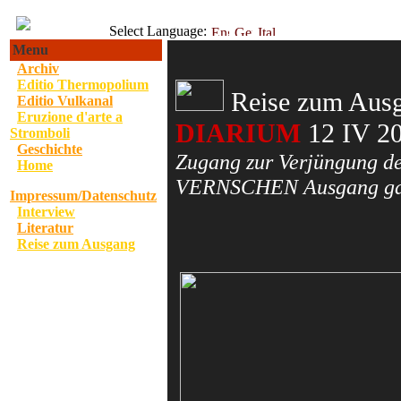
Select Language:
Menu
Archiv
·
Editio Thermopolium
·
Reise zum Ausg
Editio Vulkanal
·
Eruzione d'arte a
·
DIARIUM
12 IV 2
Stromboli
Geschichte
·
Zugang zur Verjüngung d
Home
·
·
VERNSCHEN Ausgang gar
Impressum/Datenschutz
Interview
·
Literatur
·
Reise zum Ausgang
·