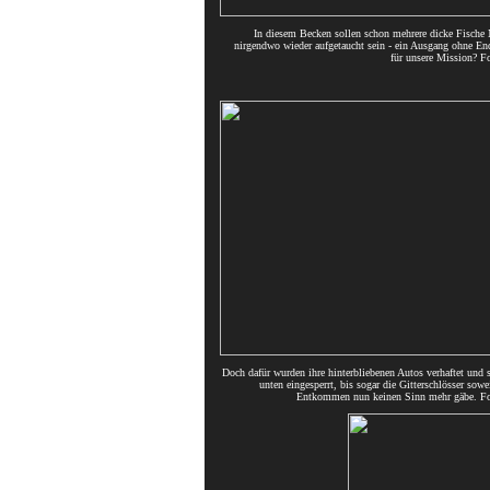
In diesem Becken sollen schon mehrere dicke Fische 
nirgendwo wieder aufgetaucht sein - ein Ausgang ohne En
für unsere Mission
Doch dafür wurden ihre hinterbliebenen Autos verhaftet und 
unten eingesperrt, bis sogar die Gitterschlösser sowe
Entkommen nun keinen Sinn mehr gäbe.