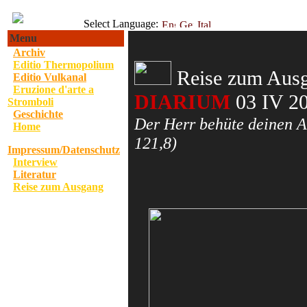
Select Language:
Menu
Archiv
·
Editio Thermopolium
·
Reise zum Ausg
Editio Vulkanal
·
Eruzione d'arte a
·
DIARIUM
03 IV 2
Stromboli
Geschichte
·
Der Herr behüte deinen A
Home
·
·
121,8)
Impressum/Datenschutz
Interview
·
Literatur
·
Reise zum Ausgang
·